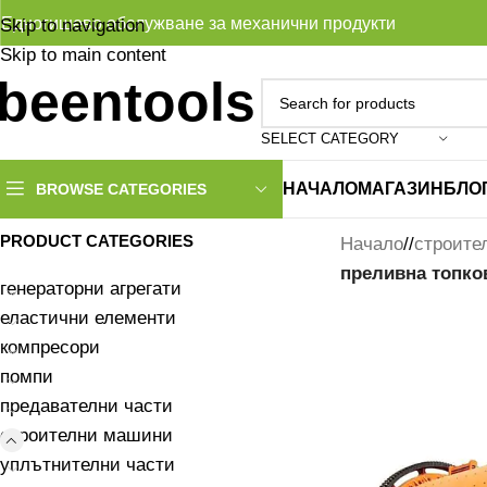
Едногишево обслужване за механични продукти
Skip to navigation
Skip to main content
SELECT CATEGORY
НАЧАЛО
МАГАЗИН
БЛО
BROWSE CATEGORIES
PRODUCT CATEGORIES
Начало
/
строите
преливна топко
генераторни агрегати
еластични елементи
компресори
помпи
предавателни части
строителни машини
уплътнителни части