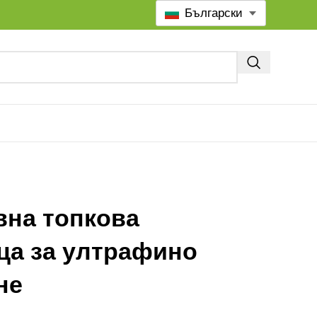
Български
вна топкова
ца за ултрафино
не