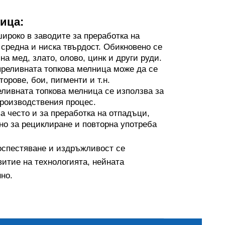
ица:
ироко в заводите за преработка на
средна и ниска твърдост. Обикновено се
а мед, злато, олово, цинк и други руди.
реливната топкова мелница може да се
орове, бои, пигменти и т.н.
еливната топкова мелница се използва за
производствения процес.
а често и за преработка на отпадъци,
зно за рециклиране и повторна употреба
госпестяване и издръжливост се
витие на технологията, нейната
но.