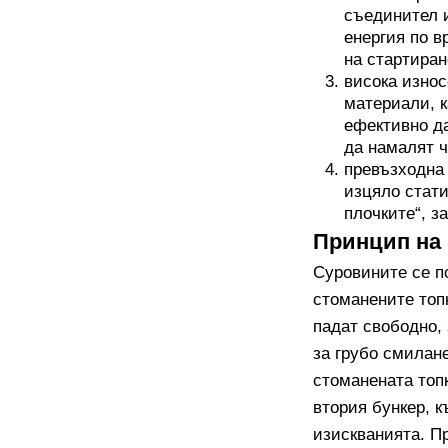
съединител и
енергия по в
на стартиран
висока износ
материали, к
ефективно да
да намалят ч
превъзходна 
изцяло стати
плочките“, з
Принцип на 
Суровините се п
стоманените топ
падат свободно,
за грубо смилан
стоманената топ
втория бункер, к
изискванията. П