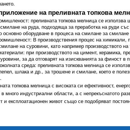
ането.
приложение на преливната топкова мелн
мишленост: преливната топкова мелница се използва ш
смилане на руда, подходяща за преработка на руди със 
о основно оборудване в процеса на смилане за смилане н
ромишленост: В производствения процес на химикали, п
смилане на суровини, като например производството на т
атериали: при производството на цимент, керамика, пр
уровини, за да отговарят на изискванията за финост в 
околната среда: преливната топкова мелница се използв
 пепел, шлака и др., за трошене и смилане, което е поле
.
вната топкова мелница с високата си ефективност, енер
 в много индустриални области, а с непрекъснатото раз
т и експлоатационен живот също се подобряват постоян