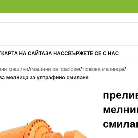
Г
КАРТА НА САЙТА
ЗА НАС
СВЪРЖЕТЕ СЕ С НАС
лни машини
/
машини за прахове
/
топкова мелница
/
ва мелница за ултрафино смилане
прели
мелни
смила