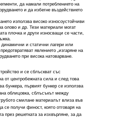
сегменти, да намали потреблението на
борудването и да избегне въздействието
ването използва високо износоустойчиви
а олово и др. Тези материали могат
ата плочка и други износващи се части,
ъжка.
а динамични и статични лагери или
 предотвратяват явлението „изгаряне на
рудването при висока натоварване.
тройство и се сблъскват със
на от центробежната сила и след това
ва бункера, първият бункер се използва
ана облицовка, сблъсъкът между
 грубото смилане материалът влиза във
а се получи финост, която отговаря на
а през решетката за изхвърляне, за да