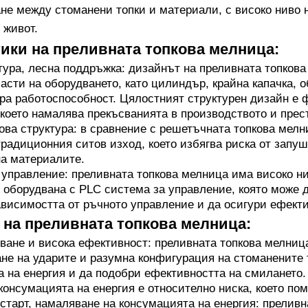
не между стоманени топки и материали, с високо ниво 
 живот.
ики на преливната топкова мелница:
тура, лесна поддръжка: дизайнът на преливната топкова
асти на оборудването, като цилиндър, крайна капачка, о
ра работоспособност. Цялостният структурен дизайн е 
което намалява прекъсванията в производството и прес
ова структура: в сравнение с решетъчната топкова мелн
традиционния ситов изход, което избягва риска от запу
на материалите.
управление: преливната топкова мелница има високо н
 оборудвана с PLC система за управление, която може д
висимостта от ръчното управление и да осигури ефекти
на преливната топкова мелница:
ване и висока ефективност: преливната топкова мелниц
не на ударите и разумна конфигурация на стоманените 
 на енергия и да подобри ефективността на смилането.
консумацията на енергия е относително ниска, което пом
старт, намаляване на консумацията на енергия: прелив