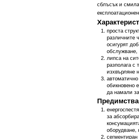
сблъсък и смила
експлоатационен
Характерист
проста струк
различните ч
осигурят доб
обслужване, 
липса на сит
разполага с 
изхвърляне 
автоматично 
обикновено е
да намали за
Предимства 
енергоспестя
за абсорбира
консумацията
оборудване, 
сегментиран 