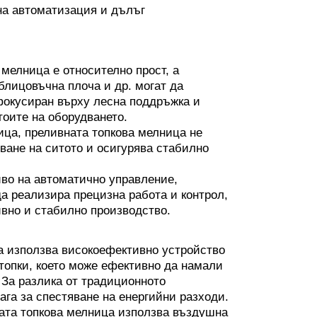
на автоматизация и дълъг
 мелница е относително прост, а
блицовъчна плоча и др. могат да
фокусиран върху лесна поддръжка и
тоите на оборудването.
ица, преливната топкова мелница не
шване на ситото и осигурява стабилно
иво на автоматично управление,
а реализира прецизна работа и контрол,
вно и стабилно производство.
а използва високоефективно устройство
топки, което може ефективно да намали
 За разлика от традиционното
ага за спестяване на енергийни разходи.
ната топкова мелница използва въздушна