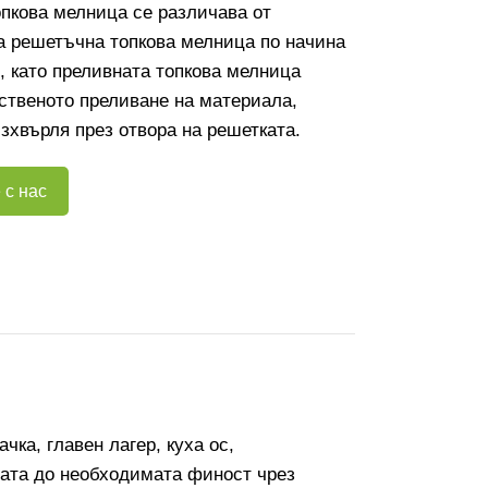
пкова мелница се различава от
а решетъчна топкова мелница по начина
, като преливната топкова мелница
ственото преливане на материала,
изхвърля през отвора на решетката.
 с нас
ка, главен лагер, куха ос,
ната до необходимата финост чрез