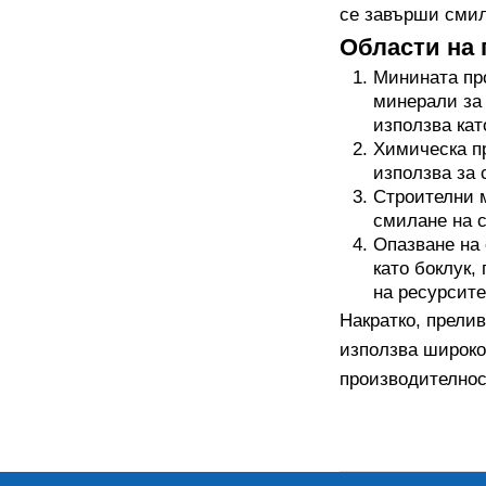
се завърши смил
Области на 
Минината про
минерали за 
използва кат
Химическа п
използва за 
Строителни м
смилане на с
Опазване на 
като боклук,
на ресурсите
Накратко, прели
използва широко
производителнос