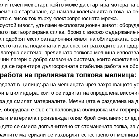
ли течен мек старт, който може да стартира мотора на 
реме на стартиране, да намали колебанията в тока на о
ето с висок ток върху електропреносната мрежа.
оустойчивост, удължен експлоатационен живот: оборуд
ато пастьоризирана сплав, бронз с високо съдържание н
 подобрят експлоатационния живот на облицовката, осн
естотата на подмяната и да спестят разходите за поддр
лагерна система: преливната топкова мелница използв
чни лагери с добра смазочна система, които ефективно
а да се гарантира дългосрочната стабилна работа на обо
работа на преливната топкова мелница:
одават в цилиндъра на мелницата чрез захранващото ус
ки в цилиндъра, които се издигат на определена височи
 за да смилат материалите. Мелницата е разделена на д
е, оборудван е със стъпаловидна облицовка или гофрир
ка и материала произвежда голям брой смилания; след
ъдето се смила допълнително от стоманената топка, за д
рахните материали се изхвърлят естествено от мелницат