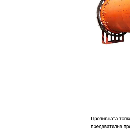
Преливната топко
предавателна пр