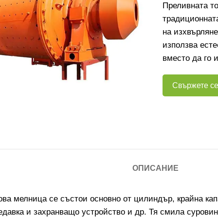
Преливната то
традиционнат
на изхвърляне
използва есте
вместо да го 
Свържете се
ОПИСАНИЕ
ва мелница се състои основно от цилиндър, крайна капач
едавка и захранващо устройство и др. Тя смила сурови