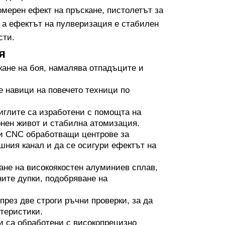
омерен ефект на пръскане, пистолетът за
, а ефектът на пулверизация е стабилен
сти.
я
кане на боя, намалява отпадъците и
 навици на повечето техници по
иглите са изработени с помощта на
онен живот и стабилна атомизация.
и CNC обработващи центрове за
ешния канал и да се осигури ефектът на
ане на високоякостен алуминиев сплав,
ните дупки, подобряване на
през две строги ръчни проверки, за да
теристики.
и са обработени с високопрецизно