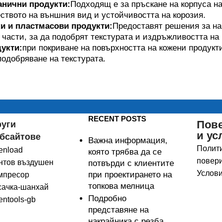
нични продукти:
Подходящ е за пръскане на корпуса на
ството на външния вид и устойчивостта на корозия.
и и пластмасови продукти:
Предоставят решения за на
части, за да подобрят текстурата и издръжливостта на
укти:
при покриване на повърхността на кожени продукт
подобряване на текстурата.
RECENT POSTS
Пов
руги
и ус
бсайтове
Важна информация,
Полити
enload
която трябва да се
повери
нтов въздушен
потвърди с клиентите
Услови
при проектирането на
мпресор
топкова мелница
сачка-шанхай
Подробно
entools-gb
представяне на
накрайника с резба