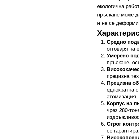
екологична рабо
пръскане може д
и не се деформир
Характерис
Средно пода
отговаря на 
Умерено под
пръскане, ос
Висококачес
прецизна тех
Прецизна об
еднократна о
атомизация.
Корпус на п
чрез 280-тон
издръжливос
Строг контр
се гарантира
Високопреци