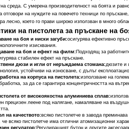
тна среда. С умерена производителност на боята и равн
а отговори на нуждите на повечето техници по пръскане
а лесно, което го прави широко използван в много обла
тики на пистолета за пръскане на бо
ване на боя и ниски загуби:
осигурява ефективно пръс
екологичните изисквания.
аване на боя и ефект на филм:
Подходящ за работните
игурява стабилен ефект на пръскане.
твени дюзи и игли от неръждаема стомана:
дюзите и 
нология, устойчиви на износване, с дълъг експлоатаци
работка на корпуса на пистолета:
използване на голем
бработка, за да се гарантира концентричността на вътр
истолета от високоякостна алуминиева сплав:
използв
ен прецизен леене под налягане, намаляване на въздуш
тта.
ол на качеството:
всяко пистолетче в завода преминава 
, че всяко пистолетче има отлични атомизационни харак
зен регулатор:
Регулиращият бутон и другите аксесоар