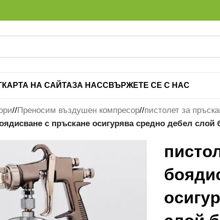
Г
КАРТА НА САЙТА
ЗА НАС
СВЪРЖЕТЕ СЕ С НАС
ори
/
Преносим въздушен компресор
/
пистолет за пръска
боядисване с пръскане осигурява средно дебел слой 
пистол
бояди
осигу