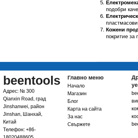
Електромеха
подобри каче
Електрическ
пластмасови 
Кожени прод
покритие за 
beentools
Д
Главно меню
уе
Начало
Адрес: № 300
be
Магазин
Qianxin Road, град
ви
Блог
Jinshanwei, район
ко
Карта на сайта
Jinshan, Шанхай,
ко
За нас
Китай
be
Свържете
Телефон: +86-
18020488605