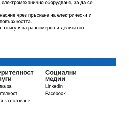
 електромеханично оборудване, за да се
насяне чрез пръскане на електрически и
 повърхността.
и, осигурява равномерно и деликатно
ерителност
Социални
луги
медии
ка за
LinkedIn
телност
Facebook
я за ползване