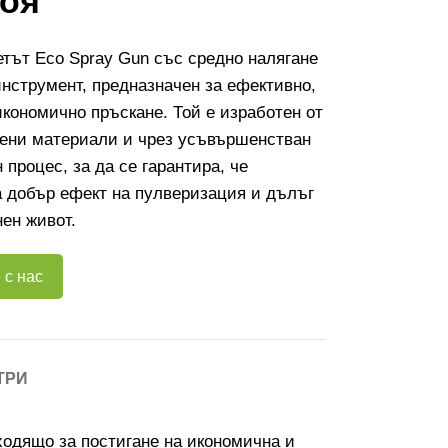
боя
тът Eco Spray Gun със средно налягане
инструмент, предназначен за ефективно,
икономично пръскане. Той е изработен от
вени материали и чрез усъвършенстван
 процес, за да се гарантира, че
 добър ефект на пулверизация и дълъг
ен живот.
 с нас
ТРИ
дходящо за постигане на икономична и