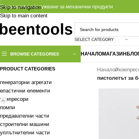
Едногишево обслужване за механични продукти
Skip to navigation
Skip to main content
SELECT CATEGORY
НАЧАЛО
МАГАЗИН
БЛО
BROWSE CATEGORIES
PRODUCT CATEGORIES
Начало
/
компрес
пистолетът за 
генераторни агрегати
еластични елементи
компресори
помпи
предавателни части
строителни машини
уплътнителни части