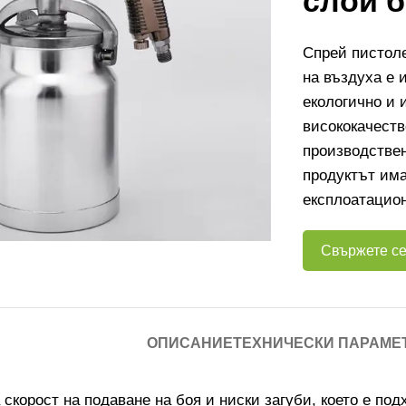
слой 
Спрей пистоле
на въздуха е 
екологично и 
висококачест
производствен
продуктът има
експлоатацион
Свържете се
ОПИСАНИЕ
ТЕХНИЧЕСКИ ПАРАМЕ
скорост на подаване на боя и ниски загуби, което е по