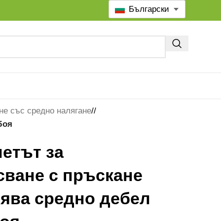
Български
не със средно налягане
/
боя
етът за
сване с пръскане
рява средно дебел