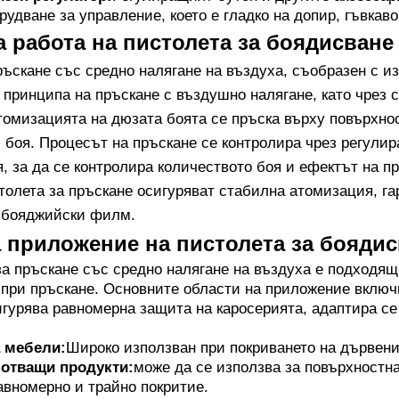
удване за управление, което е гладко на допир, гъвкаво
 работа на пистолета за боядисване
ъскане със средно налягане на въздуха, съобразен с из
 принципа на пръскане с въздушно налягане, като чрез 
томизацията на дюзата боята се пръска върху повърхнос
 боя. Процесът на пръскане се контролира чрез регулир
я, за да се контролира количеството боя и ефектът на 
столета за пръскане осигуряват стабилна атомизация, г
 бояджийски филм.
 приложение на пистолета за бояди
а пръскане със средно налягане на въздуха е подходящ
при пръскане. Основните области на приложение включ
игурява равномерна защита на каросерията, адаптира с
 мебели:
Широко използван при покриването на дървени
отващи продукти:
може да се използва за повърхностна
авномерно и трайно покритие.