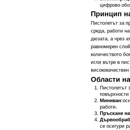
цифрово обор
Принцип на
Пистолетът за пр
среда, работи на
дюзата, а чрез а
равномерен слой
количеството бо
игли вътре в пи
висококачествен
Области на
Пистолетът з
повърхности 
Миниван:
ос
работи.
Пръскане на
Дървообраб
се осигури р