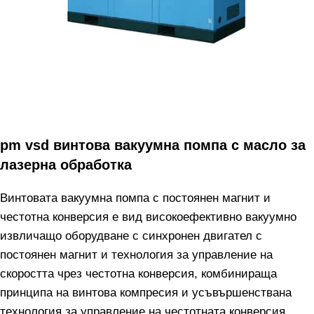
pm vsd винтова вакуумна помпа с масло за
лазерна обработка
Винтовата вакуумна помпа с постоянен магнит и
честотна конверсия е вид високоефективно вакуумно
извличащо оборудване с синхронен двигател с
постоянен магнит и технология за управление на
скоростта чрез честотна конверсия, комбинираща
принципа на винтова компресия и усъвършенствана
технология за управление на честотната конверсия.