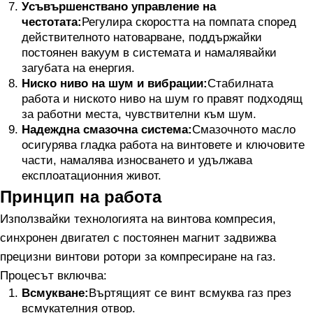
Усъвършенствано управление на
честотата:
Регулира скоростта на помпата според
действителното натоварване, поддържайки
постоянен вакуум в системата и намалявайки
загубата на енергия.
Ниско ниво на шум и вибрации:
Стабилната
работа и ниското ниво на шум го правят подходящ
за работни места, чувствителни към шум.
Надеждна смазочна система:
Смазочното масло
осигурява гладка работа на винтовете и ключовите
части, намалява износването и удължава
експлоатационния живот.
Принцип на работа
Използвайки технологията на винтова компресия,
синхронен двигател с постоянен магнит задвижва
прецизни винтови ротори за компресиране на газ.
Процесът включва:
Всмукване:
Въртящият се винт всмуква газ през
всмукателния отвор.