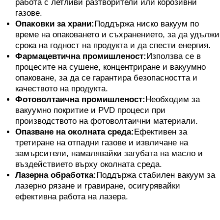
работа с летливи разтворители или корозивни
газове.
Опаковки за храни:
Поддържа ниско вакуум по
време на опаковането и съхранението, за да удължи
срока на годност на продукта и да спести енергия.
Фармацевтична промишленост:
Използва се в
процесите на сушене, концентриране и вакуумно
опаковане, за да се гарантира безопасността и
качеството на продукта.
Фотоволтаична промишленост:
Необходим за
вакуумно покритие и PVD процеси при
производството на фотоволтаични материали.
Опазване на околната среда:
Ефективен за
третиране на отпадни газове и извличане на
замърсители, намалявайки загубата на масло и
въздействието върху околната среда.
Лазерна обработка:
Поддържа стабилен вакуум за
лазерно рязане и гравиране, осигурявайки
ефективна работа на лазера.