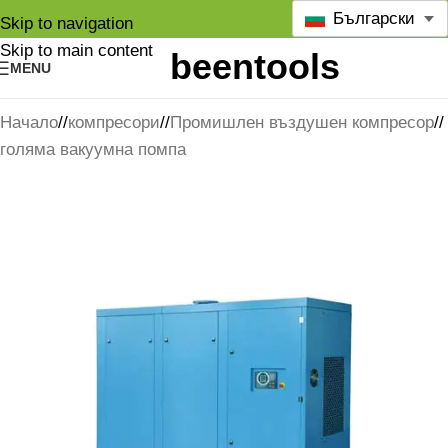
Български
Skip to navigation
Skip to main content
MENU
Начало
/
компресори
/
Промишлен въздушен компресор
/
голяма вакуумна помпа