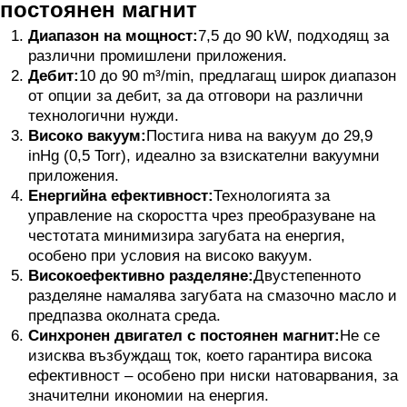
постоянен магнит
Диапазон на мощност:
7,5 до 90 kW, подходящ за
различни промишлени приложения.
Дебит:
10 до 90 m³/min, предлагащ широк диапазон
от опции за дебит, за да отговори на различни
технологични нужди.
Високо вакуум:
Постига нива на вакуум до 29,9
inHg (0,5 Torr), идеално за взискателни вакуумни
приложения.
Енергийна ефективност:
Технологията за
управление на скоростта чрез преобразуване на
честотата минимизира загубата на енергия,
особено при условия на високо вакуум.
Високоефективно разделяне:
Двустепенното
разделяне намалява загубата на смазочно масло и
предпазва околната среда.
Синхронен двигател с постоянен магнит:
Не се
изисква възбуждащ ток, което гарантира висока
ефективност – особено при ниски натоварвания, за
значителни икономии на енергия.