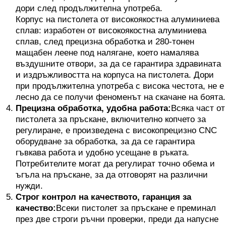
дори след продължителна употреба.
Корпус на пистолета от високоякостна алуминиева
сплав: изработен от високоякостна алуминиева
сплав, след прецизна обработка и 280-тонен
мащабен леене под налягане, което намалява
въздушните отвори, за да се гарантира здравината
и издръжливостта на корпуса на пистолета. Дори
при продължителна употреба с висока честота, не е
лесно да се получи феноменът на скачане на боята.
Прецизна обработка, удобна работа:
Всяка част от
пистолета за пръскане, включително копчето за
регулиране, е произведена с високопрецизно CNC
оборудване за обработка, за да се гарантира
гъвкава работа и удобно усещане в ръката.
Потребителите могат да регулират точно обема и
ъгъла на пръскане, за да отговорят на различни
нужди.
Строг контрол на качеството, гаранция за
качество:
Всеки пистолет за пръскане е преминал
през две строги ръчни проверки, преди да напусне