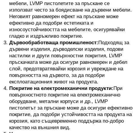
мебели, LVMP пистолетите за пръскане се
използват често за боядисване на дървени мебели.
Неговият равномерен ефект на пръскане може
ефективно да подобри естетиката и
износоустойчивостта на мебелите, осигурявайки
гладко и издръжливо покритие.
Дървообработваща промишленост:
Подходящ за
дървени изделия, дърводелски изделия, подови
настилки и други повърхностни покрития, LVMP
пръскачката може да осигури равномерен и дебел
слой, предотвратявайки корозия и увреждане на
повърхността на дървото, за да подобри
експлоатационния живот на продукта.
Покритие на електромеханични продукти:
При
повърхностното покритие на електромеханично
оборудване, метални корпуси и др., LVMP
пистолетът за пръскане може да осигури ефективно
покритие, да подобри устойчивостта на продукта на
корозия, като същевременно поддържа по-добро
качество на външния вид.