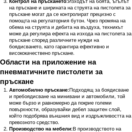
Контрол на пръскането:
Изходът на боята, ъгълът
на пръскане и ширината на струята на пистолета за
пръскане могат да се контролират прецизно с
помощта на регулаторния бутон. Чрез промяна на
обема на струята и дебита на въздуха, техникът
може да регулира ефекта на изхода на пистолета за
пръскане според различните нужди на
боядисването, като гарантира ефективно и
висококачествено пръскане.
Области на приложение на
пневматичните пистолети за
пръскане
Автомобилно пръскане:
Подходящ за боядисване
и пребоядисване на минивани и автомобили, той
може бързо и равномерно да покрие големи
повърхности, образувайки дебел защитен слой,
който подобрява външния вид и издръжливостта на
превозното средство.
Производство на мебели:
В производството на