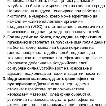
използване на боята, но също така да намали
загубата на боя и замърсяването на околната среда.
Налягането на въздуха, генерирано при работа на
пистолета, е умерено, което може ефективно да
намали емисиите на летливи органични
съединения (VOC), в съответствие с екологичните
изисквания, подходящи за дългосрочна употреба.
Голям дебит на боята, подходящ за ефективно
пръскане:
Пистолетът за пръскане има голям дебит
на боята, което позволява бързо покриване на
голяма повърхност с дебел слой, подходящ за
техници, които се нуждаят от ефективно пръскане.
Умерената дебелина на бояджийския слой
осигурява силна устойчивост на износване и
адхезия, подходяща за тежки и защитни покрития.
Издръжлив материал, дълготраен ефект на
пулверизация:
Дюза и игла от неръждаема
стомана: изработени от висококачествен
неръждаем материал, след фина обработка,
устойчиви на износване, дълготраен ефект на
атомизация, не се деформират или запушват лесно