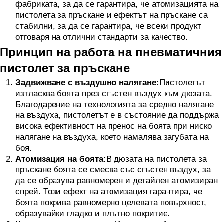
фабриката, за да се гарантира, че атомизацията на
пистолета за пръскане и ефектът на пръскане са
стабилни, за да се гарантира, че всеки продукт
отговаря на отлични стандарти за качество.
Принцип на работа на пневматичния
пистолет за пръскане
Задвижване с въздушно налягане:
Пистолетът
изтласква боята през сгъстен въздух към дюзата.
Благодарение на технологията за средно налягане
на въздуха, пистолетът е в състояние да поддържа
висока ефективност на пренос на боята при ниско
налягане на въздуха, което намалява загубата на
боя.
Атомизация на боята:
В дюзата на пистолета за
пръскане боята се смесва със сгъстен въздух, за
да се образува равномерен и детайлен атомизиран
спрей. Този ефект на атомизация гарантира, че
боята покрива равномерно целевата повърхност,
образувайки гладко и плътно покритие.