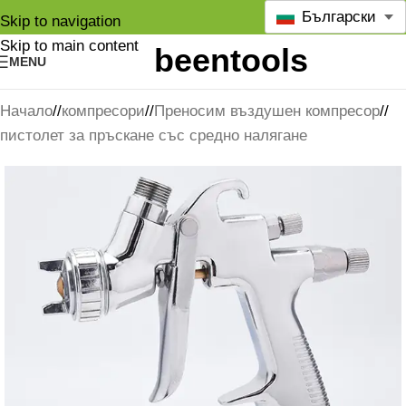
Български
Skip to navigation
Skip to main content
MENU
Начало
/
компресори
/
Преносим въздушен компресор
/
пистолет за пръскане със средно налягане