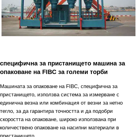
специфична за пристанището машина за
опаковане на FIBC за големи торби
Машината за опаковане на FIBC, специфична за
пристанището, използва система за измерване с
единична везна или комбинация от везни за нетно
тегло, за да гарантира точността и да подобри
скоростта на опаковане, широко използвана при
количествено опаковане на насипни материали в
пристанището.