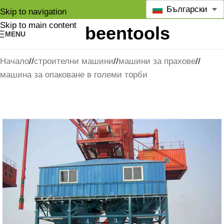
Български
Skip to navigation
Skip to main content
MENU
Начало
/
строителни машини
/
машини за прахове
/
машина за опаковане в големи торби