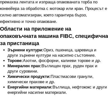
премахва лентата и изпраща опакованата торба по
конвейера за обработка с мотокар или кран. Процесът е
силно автоматизиран, което гарантира бързо,
ефективно и точно опаковане.
Области на приложение на
опаковъчната машина FIBC, специфична
за пристанища
Зърнени култури:
Ориз, пшеница, царевица и
други зърнени култури на насипно състояние.
Торове:
Азотни, фосфорни, калиеви торове и др.
Минерален прах:
Въглищен прах, руден прах и
други суровини.
Химически продукти:
Пластмасови гранули,
химически прахове и др.
Енергийни материали:
Въглища, нефтококс и други
енергийни насипни материали.