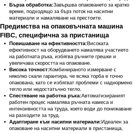
Бърза обработка:
Завършва опаковането за кратко
време, подходящо за бърз поток на насипни
материали и намаляване на престоите.
Предимства на опаковъчната машина
FIBC, специфична за пристанища
Повишаване на ефективността:
Високата
ефективност на оборудването намалява участието
на работната ръка, избягва ръчните грешки и
увеличава скоростта на опаковане.
Висока точност:
Комбинираното измерване с
няколко скали гарантира, че всяка торба е точно
опакована, като се избягват проблеми с наднормено
тегло или недостатъчно тегло.
Спестяване на работна ръка:
Автоматизираният
работен процес намалява ръчната намеса и
интензивността на труда, което води до понижаване
на разходите за труд.
Адаптиране към насипни материали:
Идеален за
опаковане на насипни материали в пристанища,