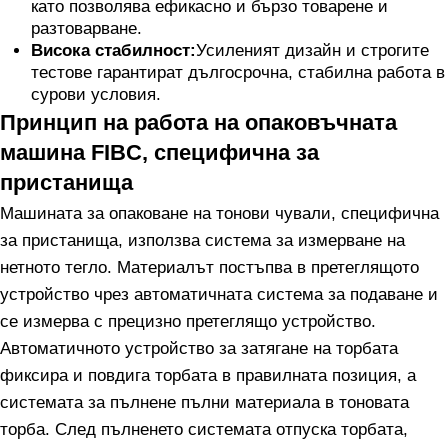
като позволява ефикасно и бързо товарене и
разтоварване.
Висока стабилност:
Усиленият дизайн и строгите
тестове гарантират дългосрочна, стабилна работа в
сурови условия.
Принцип на работа на опаковъчната
машина FIBC, специфична за
пристанища
Машината за опаковане на тонови чували, специфична
за пристанища, използва система за измерване на
нетното тегло. Материалът постъпва в претеглящото
устройство чрез автоматичната система за подаване и
се измерва с прецизно претеглящо устройство.
Автоматичното устройство за затягане на торбата
фиксира и повдига торбата в правилната позиция, а
системата за пълнене пълни материала в тоновата
торба. След пълненето системата отпуска торбата,