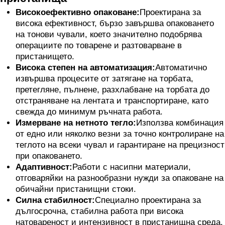
Високоефективно опаковане:
Проектирана за
висока ефективност, бързо завършва опаковането
на тонови чували, което значително подобрява
операциите по товарене и разтоварване в
пристанището.
Висока степен на автоматизация:
Автоматично
извършва процесите от затягане на торбата,
претегляне, пълнене, разхлабване на торбата до
отстраняване на лентата и транспортиране, като
свежда до минимум ръчната работа.
Измерване на нетното тегло:
Използва комбинация
от едно или няколко везни за точно контролиране на
теглото на всеки чувал и гарантиране на прецизност
при опаковането.
Адаптивност:
Работи с насипни материали,
отговаряйки на разнообразни нужди за опаковане на
обичайни пристанищни стоки.
Силна стабилност:
Специално проектирана за
дългосрочна, стабилна работа при висока
натовареност и интензивност в пристанищна среда.