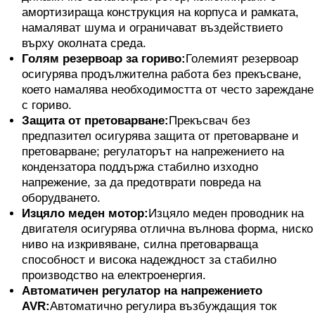
амортизираща конструкция на корпуса и рамката,
намаляват шума и ограничават въздействието
върху околната среда.
Голям резервоар за гориво:
Големият резервоар
осигурява продължителна работа без прекъсване,
което намалява необходимостта от често зареждане
с гориво.
Защита от претоварване:
Прекъсвач без
предпазител осигурява защита от претоварване и
претоварване; регулаторът на напрежението на
кондензатора поддържа стабилно изходно
напрежение, за да предотврати повреда на
оборудването.
Изцяло меден мотор:
Изцяло меден проводник на
двигателя осигурява отлична вълнова форма, ниско
ниво на изкривяване, силна претоварваща
способност и висока надеждност за стабилно
производство на електроенергия.
Автоматичен регулатор на напрежението
AVR:
Автоматично регулира възбуждащия ток