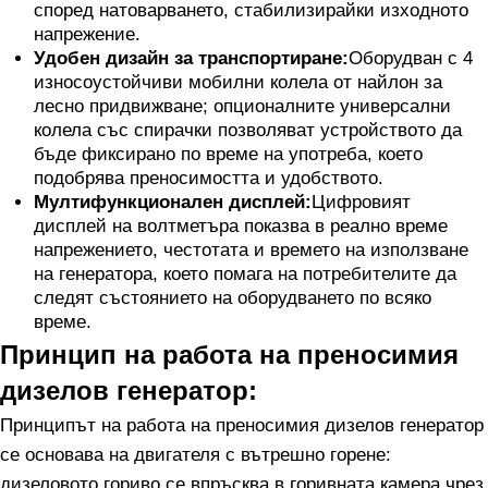
според натоварването, стабилизирайки изходното
напрежение.
Удобен дизайн за транспортиране:
Оборудван с 4
износоустойчиви мобилни колела от найлон за
лесно придвижване; опционалните универсални
колела със спирачки позволяват устройството да
бъде фиксирано по време на употреба, което
подобрява преносимостта и удобството.
Мултифункционален дисплей:
Цифровият
дисплей на волтметъра показва в реално време
напрежението, честотата и времето на използване
на генератора, което помага на потребителите да
следят състоянието на оборудването по всяко
време.
Принцип на работа на преносимия
дизелов генератор:
Принципът на работа на преносимия дизелов генератор
се основава на двигателя с вътрешно горене:
дизеловото гориво се впръсква в горивната камера чрез