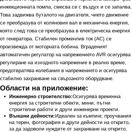
инжекционната помпа, смесва се с въздух и се запалва.
Това задвижва буталото на двигателя, чието движение
се преобразува от коляновия вал в механична енергия,
която след това се преобразува в електрическа енергия
от генератора. Стабилен променлив ток (AC) се
произвежда от моторната бобина. Вграденият
автоматичен регулатор на напрежението AVR осигурява
регулиране на изходното напрежение в реално време,
предотвратява колебания в напрежението и осигурява
стабилно захранване на свързаното оборудване.
Области на приложение:
Инженерно строителство:
Осигурява временна
енергия за строителни обекти, мини, пътни
строителни работи и други инженерни проекти.
Външни дейности:
Идеален за къмпинг, проучвания
на терен, фотография и други дейности на открито,
за да задоволи нуждите от захранване на открито.