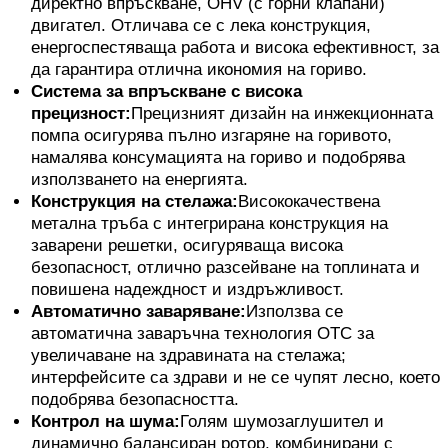
директно впръскване, OHV (с горни клапани)
двигател. Отличава се с лека конструкция,
енергоспестяваща работа и висока ефективност, за
да гарантира отлична икономия на гориво.
Система за впръскване с висока
прецизност:
Прецизният дизайн на инжекционната
помпа осигурява пълно изгаряне на горивото,
намалява консумацията на гориво и подобрява
използването на енергията.
Конструкция на стелажа:
Висококачествена
метална тръба с интегрирана конструкция на
заварени решетки, осигуряваща висока
безопасност, отлично разсейване на топлината и
повишена надеждност и издръжливост.
Автоматично заваряване:
Използва се
автоматична заваръчна технология OTC за
увеличаване на здравината на стелажа;
интерфейсите са здрави и не се чупят лесно, което
подобрява безопасността.
Контрол на шума:
Голям шумозаглушител и
динамично балансиран ротор, комбинирани с