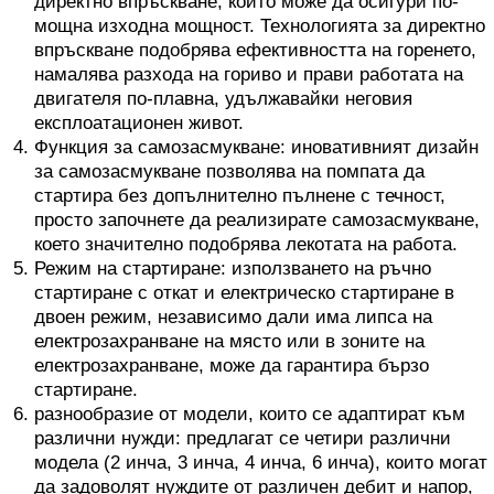
директно впръскване, който може да осигури по-
мощна изходна мощност. Технологията за директно
впръскване подобрява ефективността на горенето,
намалява разхода на гориво и прави работата на
двигателя по-плавна, удължавайки неговия
експлоатационен живот.
Функция за самозасмукване: иновативният дизайн
за самозасмукване позволява на помпата да
стартира без допълнително пълнене с течност,
просто започнете да реализирате самозасмукване,
което значително подобрява лекотата на работа.
Режим на стартиране: използването на ръчно
стартиране с откат и електрическо стартиране в
двоен режим, независимо дали има липса на
електрозахранване на място или в зоните на
електрозахранване, може да гарантира бързо
стартиране.
разнообразие от модели, които се адаптират към
различни нужди: предлагат се четири различни
модела (2 инча, 3 инча, 4 инча, 6 инча), които могат
да задоволят нуждите от различен дебит и напор,