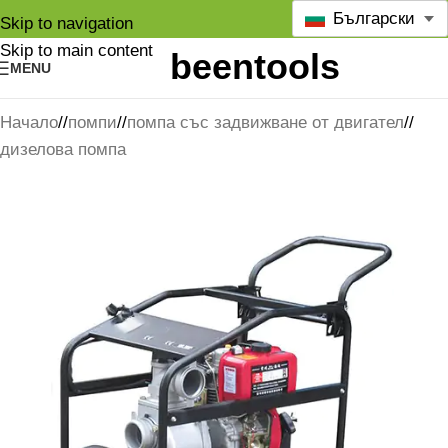
Български
Skip to navigation
Skip to main content
MENU
Начало
/
помпи
/
помпа със задвижване от двигател
/
дизелова помпа