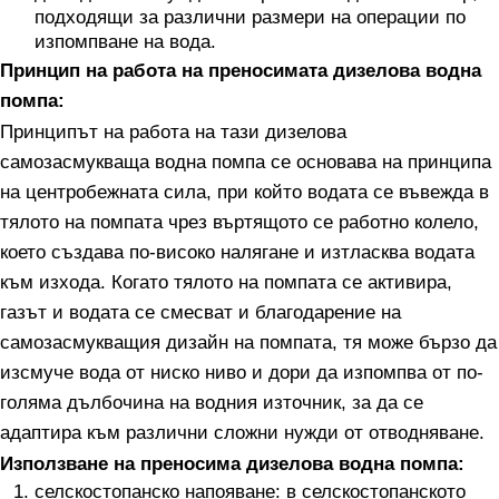
подходящи за различни размери на операции по
изпомпване на вода.
Принцип на работа на преносимата дизелова водна
помпа:
Принципът на работа на тази дизелова
самозасмукваща водна помпа се основава на принципа
на центробежната сила, при който водата се въвежда в
тялото на помпата чрез въртящото се работно колело,
което създава по-високо налягане и изтласква водата
към изхода. Когато тялото на помпата се активира,
газът и водата се смесват и благодарение на
самозасмукващия дизайн на помпата, тя може бързо да
изсмуче вода от ниско ниво и дори да изпомпва от по-
голяма дълбочина на водния източник, за да се
адаптира към различни сложни нужди от отводняване.
Използване на преносима дизелова водна помпа:
селскостопанско напояване: в селскостопанското