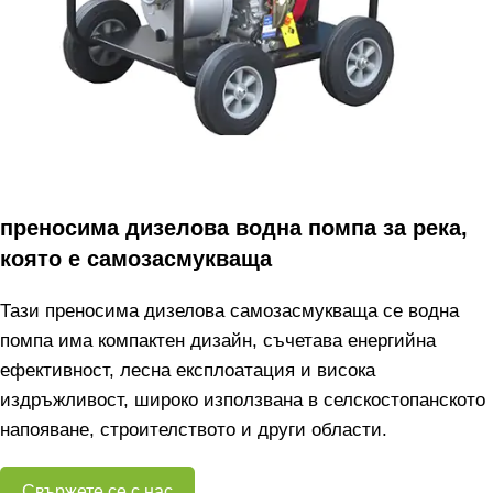
преносима дизелова водна помпа за река,
която е самозасмукваща
Тази преносима дизелова самозасмукваща се водна
помпа има компактен дизайн, съчетава енергийна
ефективност, лесна експлоатация и висока
издръжливост, широко използвана в селскостопанското
напояване, строителството и други области.
Свържете се с нас