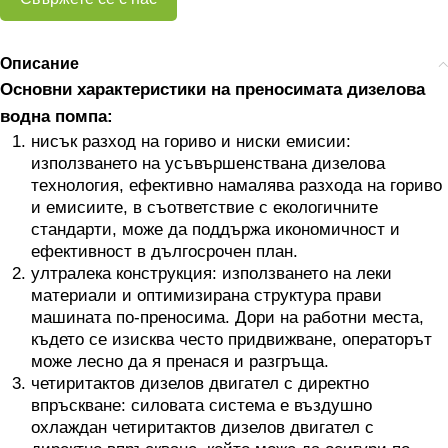
Описание
Основни характеристики на преносимата дизелова
водна помпа:
нисък разход на гориво и ниски емисии:
използването на усъвършенствана дизелова
технология, ефективно намалява разхода на гориво
и емисиите, в съответствие с екологичните
стандарти, може да поддържа икономичност и
ефективност в дългосрочен план.
ултралека конструкция: използването на леки
материали и оптимизирана структура прави
машината по-преносима. Дори на работни места,
където се изисква често придвижване, операторът
може лесно да я пренася и разгръща.
четиритактов дизелов двигател с директно
впръскване: силовата система е въздушно
охлаждан четиритактов дизелов двигател с