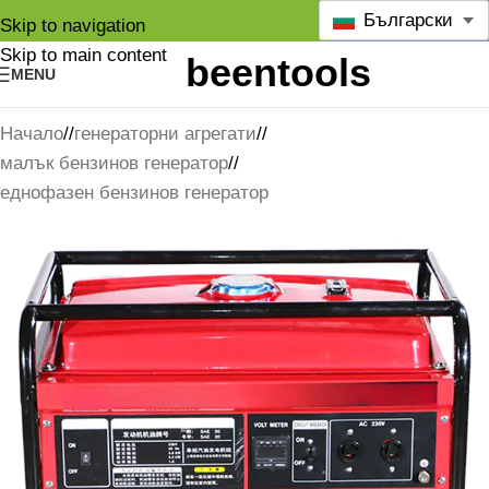
Български
Skip to navigation
Skip to main content
MENU
Начало
/
генераторни агрегати
/
малък бензинов генератор
/
еднофазен бензинов генератор