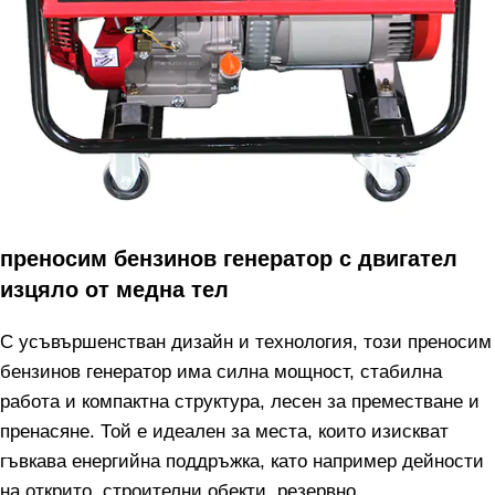
преносим бензинов генератор с двигател
изцяло от медна тел
С усъвършенстван дизайн и технология, този преносим
бензинов генератор има силна мощност, стабилна
работа и компактна структура, лесен за преместване и
пренасяне. Той е идеален за места, които изискват
гъвкава енергийна поддръжка, като например дейности
на открито, строителни обекти, резервно