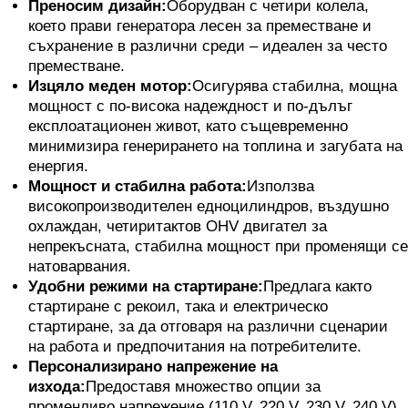
Преносим дизайн:
Оборудван с четири колела,
което прави генератора лесен за преместване и
съхранение в различни среди – идеален за често
преместване.
Изцяло меден мотор:
Осигурява стабилна, мощна
мощност с по-висока надеждност и по-дълъг
експлоатационен живот, като същевременно
минимизира генерирането на топлина и загубата на
енергия.
Мощност и стабилна работа:
Използва
високопроизводителен едноцилиндров, въздушно
охлаждан, четиритактов OHV двигател за
непрекъсната, стабилна мощност при променящи се
натоварвания.
Удобни режими на стартиране:
Предлага както
стартиране с рекоил, така и електрическо
стартиране, за да отговаря на различни сценарии
на работа и предпочитания на потребителите.
Персонализирано напрежение на
изхода:
Предоставя множество опции за
променливо напрежение (110 V, 220 V, 230 V, 240 V),