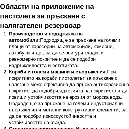
Области на приложение на
пистолета за пръскане с
налягателен резервоар
Производство и поддръжка на
автомобили:
Подходящ е за пръскане на големи
площи от каросерии на автомобили, камиони,
автобуси и др., за да се осигури гладко и
равномерно покритие и да се подобри
издръжливостта и естетиката.
Кораби и големи машини и съоръжения:
При
покритието на кораби пистолетът за пръскане с
налягане може ефективно да пръска антикорозионно
покритие, да подобри адхезията на покритието и да
повиши устойчивостта на ерозия от морска вода.
Подходящ е за пръскане на големи индустриални
съоръжения и метални конструктивни елементи, за
да се подобри износоустойчивостта и
устойчивостта на ръжда.
Строителна промишленост:
Използва се за