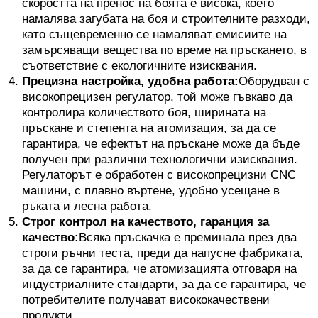
скоростта на пренос на боята е висока, което
намалява загубата на боя и строителните разходи,
като същевременно се намаляват емисиите на
замърсяващи вещества по време на пръскането, в
съответствие с екологичните изисквания.
Прецизна настройка, удобна работа:
Оборудван с
високопрецизен регулатор, той може гъвкаво да
контролира количеството боя, ширината на
пръскане и степента на атомизация, за да се
гарантира, че ефектът на пръскане може да бъде
получен при различни технологични изисквания.
Регулаторът е обработен с високопрецизни CNC
машини, с плавно въртене, удобно усещане в
ръката и лесна работа.
Строг контрол на качеството, гаранция за
качество:
Всяка пръскачка е преминала през два
строги ръчни теста, преди да напусне фабриката,
за да се гарантира, че атомизацията отговаря на
индустриалните стандарти, за да се гарантира, че
потребителите получават висококачествени
продукти.