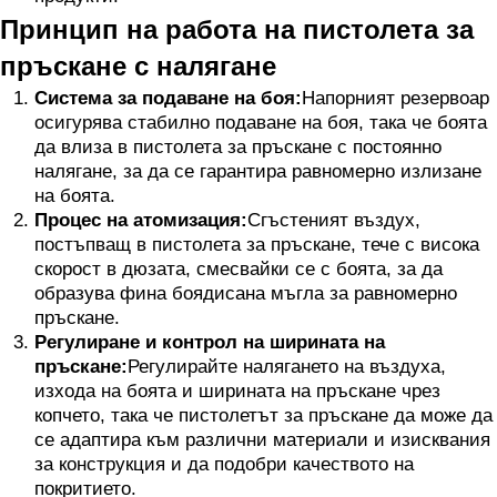
Принцип на работа на пистолета за
пръскане с налягане
Система за подаване на боя:
Напорният резервоар
осигурява стабилно подаване на боя, така че боята
да влиза в пистолета за пръскане с постоянно
налягане, за да се гарантира равномерно излизане
на боята.
Процес на атомизация:
Сгъстеният въздух,
постъпващ в пистолета за пръскане, тече с висока
скорост в дюзата, смесвайки се с боята, за да
образува фина боядисана мъгла за равномерно
пръскане.
Регулиране и контрол на ширината на
пръскане:
Регулирайте налягането на въздуха,
изхода на боята и ширината на пръскане чрез
копчето, така че пистолетът за пръскане да може да
се адаптира към различни материали и изисквания
за конструкция и да подобри качеството на
покритието.