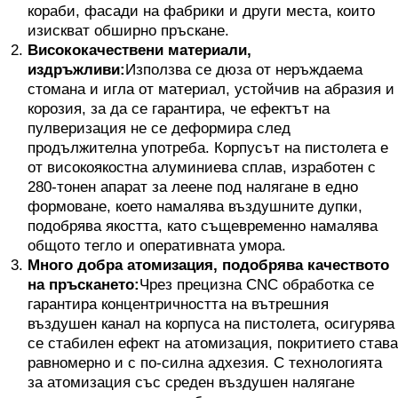
кораби, фасади на фабрики и други места, които
изискват обширно пръскане.
Висококачествени материали,
издръжливи:
Използва се дюза от неръждаема
стомана и игла от материал, устойчив на абразия и
корозия, за да се гарантира, че ефектът на
пулверизация не се деформира след
продължителна употреба. Корпусът на пистолета е
от високоякостна алуминиева сплав, изработен с
280-тонен апарат за леене под налягане в едно
формоване, което намалява въздушните дупки,
подобрява якостта, като същевременно намалява
общото тегло и оперативната умора.
Много добра атомизация, подобрява качеството
на пръскането:
Чрез прецизна CNC обработка се
гарантира концентричността на вътрешния
въздушен канал на корпуса на пистолета, осигурява
се стабилен ефект на атомизация, покритието става
равномерно и с по-силна адхезия. С технологията
за атомизация със среден въздушен налягане