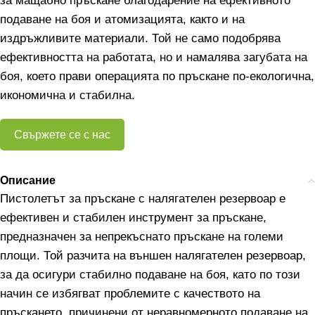
за мащабно пръскане благодарение на ефективното
подаване на боя и атомизацията, както и на
издръжливите материали. Той не само подобрява
ефективността на работата, но и намалява загубата на
боя, което прави операцията по пръскане по-екологична,
икономична и стабилна.
Свържете се с нас
Описание
Пистолетът за пръскане с налягателен резервоар е
ефективен и стабилен инструмент за пръскане,
предназначен за непрекъснато пръскане на големи
площи. Той разчита на външен налягателен резервоар,
за да осигури стабилно подаване на боя, като по този
начин се избягват проблемите с качеството на
пръскането, причинени от неравномерното подаване на