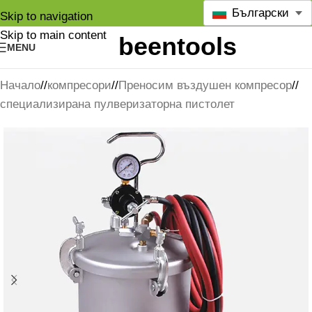
Български
Skip to navigation
Skip to main content
MENU
Начало
/
компресори
/
Преносим въздушен компресор
/
специализирана пулверизаторна пистолет