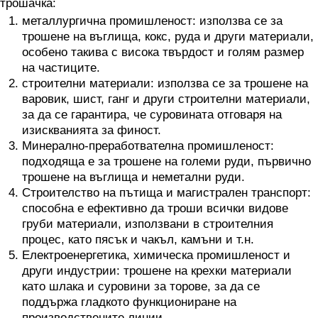
трошачка:
металлургична промишленост: използва се за
трошене на въглища, кокс, руда и други материали,
особено такива с висока твърдост и голям размер
на частиците.
строителни материали: използва се за трошене на
варовик, шист, ганг и други строителни материали,
за да се гарантира, че суровината отговаря на
изискванията за финост.
Минерално-преработвателна промишленост:
подходяща е за трошене на големи руди, първично
трошене на въглища и неметални руди.
Строителство на пътища и магистрален транспорт:
способна е ефективно да троши всички видове
груби материали, използвани в строителния
процес, като пясък и чакъл, камъни и т.н.
Електроенергетика, химическа промишленост и
други индустрии: трошене на крехки материали
като шлака и суровини за торове, за да се
поддържа гладкото функциониране на
производствените линии.