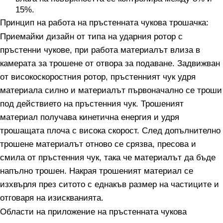
15%.
Принцип на работа на пръстенната чукова трошачка:
Приемайки дизайн от типа на ударния ротор с
пръстенни чукове, при работа материалът влиза в
камерата за трошене от отвора за подаване. Задвижван
от високоскоростния ротор, пръстенният чук удря
материала силно и материалът първоначално се троши
под действието на пръстенния чук. Трошеният
материал получава кинетична енергия и удря
трошащата плоча с висока скорост. След допълнително
трошене материалът отново се срязва, пресова и
смила от пръстенния чук, така че материалът да бъде
напълно трошен. Накрая трошеният материал се
изхвърля през ситото с еднакъв размер на частиците и
отговаря на изискванията.
Области на приложение на пръстенната чукова