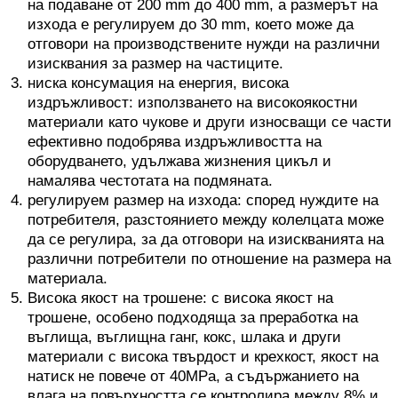
на подаване от 200 mm до 400 mm, а размерът на
изхода е регулируем до 30 mm, което може да
отговори на производствените нужди на различни
изисквания за размер на частиците.
ниска консумация на енергия, висока
издръжливост: използването на високоякостни
материали като чукове и други износващи се части
ефективно подобрява издръжливостта на
оборудването, удължава жизнения цикъл и
намалява честотата на подмяната.
регулируем размер на изхода: според нуждите на
потребителя, разстоянието между колелцата може
да се регулира, за да отговори на изискванията на
различни потребители по отношение на размера на
материала.
Висока якост на трошене: с висока якост на
трошене, особено подходяща за преработка на
въглища, въглищна ганг, кокс, шлака и други
материали с висока твърдост и крехкост, якост на
натиск не повече от 40MPa, а съдържанието на
влага на повърхността се контролира между 8% и