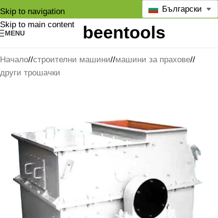
Български
Skip to navigation
Skip to main content
MENU
Начало
/
строителни машини
/
машини за прахове
/
други трошачки