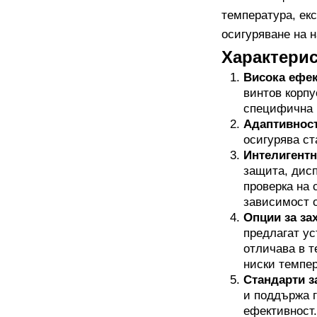
температура, ек
осигуряване на н
Характери
Висока ефек
винтов корпу
специфична м
Адаптивност
осигурява ст
Интелигентн
защита, дис
проверка на 
зависимост о
Опции за за
предлагат ус
отличава в т
ниски темпер
Стандарти з
и поддържа 
ефективност.