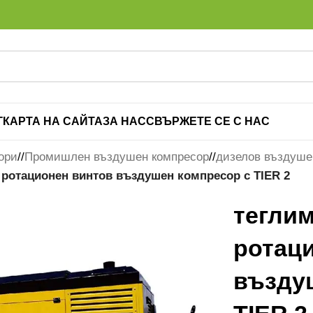
Г
КАРТА НА САЙТА
ЗА НАС
СВЪРЖЕТЕ СЕ С НАС
ори
/
Промишлен въздушен компресор
/
дизелов въздуше
 ротационен винтов въздушен компресор с TIER 2
тегли
ротац
възду