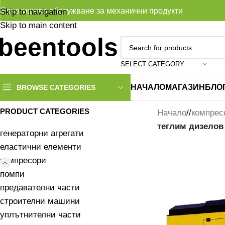
Едногишево обслужване за механични продукти
Skip to navigation
Skip to main content
SELECT CATEGORY
НАЧАЛО
МАГАЗИН
БЛО
BROWSE CATEGORIES
PRODUCT CATEGORIES
Начало
/
компрес
теглим дизелов
генераторни агрегати
еластични елементи
компресори
помпи
предавателни части
строителни машини
уплътнителни части