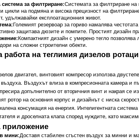
система за филтриране:
Системата за филтриране на въ
ги цикли на подмяна и висока прецизност на филтриране
т, удължавайки експлоатационния живот.
тема:
Големият резервоар за гориво намалява честотата
тивно защитава дюзите и помпите. Простият дизайн пра
ижение:
Компактният дизайн с умерено тегло позволява 
дори на сложни строителни обекти.
 работа на теглимия дизелов ротац
зелов двигател, винтовият компресор използва двустеп
 въздуха. Въздухът влиза в компресионната камера и пъ
пресира допълнително от вторичния винт и накрая се из
ят ротор на основния корпус и дизайнът с ниска скорос
малена консумация на енергия. Интелигентната система
игателя и дроселната клапа според нуждите, като макси
а приложение
в мини:
Доставя стабилен сгъстен въздух за минни и 