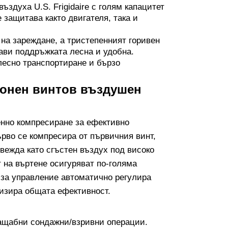
здуха U.S. Frigidaire с голям капацитет
 защитава както двигателя, така и
 на зареждане, а тристепенният горивен
ви поддръжката лесна и удобна.
лесно транспортиране и бързо
ионен винтов въздушен
енно компресиране за ефективно
рво се компресира от първичния винт,
вежда като сгъстен въздух под високо
т на въртене осигуряват по-голяма
 за управление автоматично регулира
мизира общата ефективност.
мащабни сондажни/взривни операции.