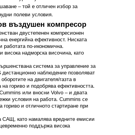
шаване – той е отличен избор за
рудни полеви условия.
тов въздушен компресор
нстван двустепенен компресионен
чна енергийна ефективност. Ниската
и работата по-икономична.
и висока надморска височина, като
вършенствана система за управление за
S дистанционно наблюдение позволяват
 оборотите на двигателя/газта в
 на гориво и подобрява ефективността.
Cummins или вносни Volvo – и двата
ежки условия на работа. Cummins се
на гориво и отличното стартиране при
на САЩ, като намалява вредните емисии
ъщевременно поддържа висока