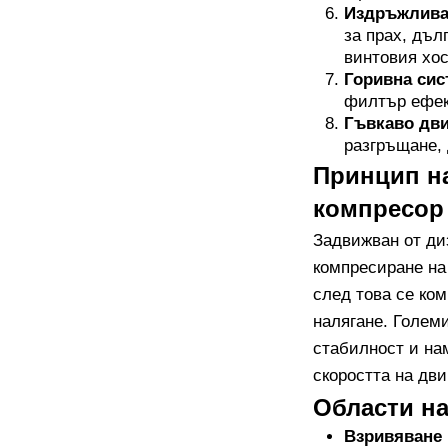
Издръжлива 
за прах, дъл
винтовия хос
Горивна сис
филтър ефек
Гъвкаво дв
разгръщане, 
Принцип на
компресор
Задвижван от ди
компресиране на
след това се ком
налягане. Големи
стабилност и на
скоростта на дв
Области н
Взривяване 