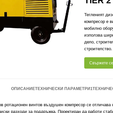
TIER 2
Тегленият ди
компресор е в
мобилно обору
използва широ
дело, строите
строителство.
Свържете се
ОПИСАНИЕ
ТЕХНИЧЕСКИ ПАРАМЕТРИ1
ТЕХНИЧЕ
ов ротационен винтов въздушен компресор се отличава 
ниски разходи за поддръжка. Проектиран да работи стаб