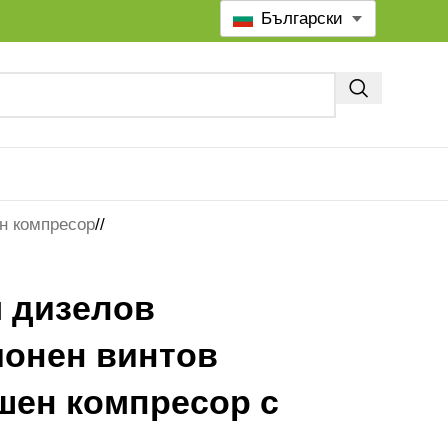
Български
н компресор
/
м дизелов
ионен винтов
шен компресор с