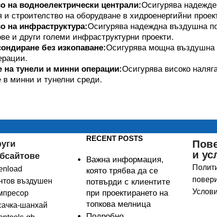
о на водноелектрически централи:
Осигурява надежден
 и строителство на оборудване в хидроенергийни проек
о на инфраструктура:
Осигурява надеждна въздушна по
ве и други големи инфраструктурни проекти.
ондиране без изкопаване:
Осигурява мощна въздушна 
ерации.
 на тунели и минни операции:
Осигурява високо наляг
 в минни и тунелни среди.
RECENT POSTS
Пов
руги
и ус
бсайтове
Важна информация,
Полити
enload
която трябва да се
повери
нтов въздушен
потвърди с клиентите
Услови
при проектирането на
мпресор
топкова мелница
сачка-шанхай
Подробно