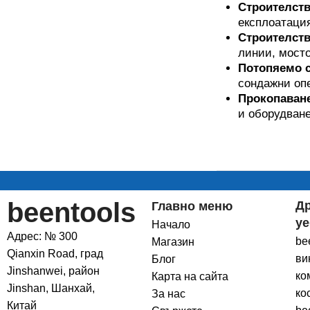
Строителств
експлоатация
Строителств
линии, мосто
Потопяемо с
сондажни оп
Прокопаване
и оборудване
beentools
Д
Главно меню
уе
Начало
Адрес: № 300
be
Магазин
Qianxin Road, град
ви
Блог
Jinshanwei, район
ко
Карта на сайта
Jinshan, Шанхай,
ко
За нас
Китай