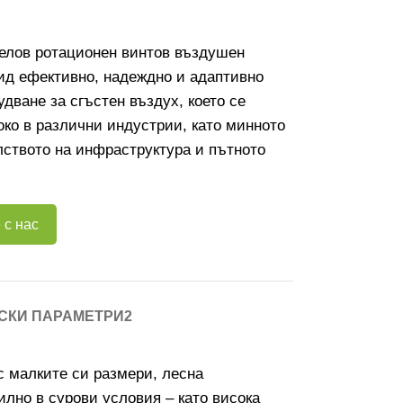
зелов ротационен винтов въздушен
ид ефективно, надеждно и адаптивно
дване за сгъстен въздух, което се
ко в различни индустрии, като минното
лството на инфраструктура и пътното
 с нас
СКИ ПАРАМЕТРИ2
с малките си размери, лесна
илно в сурови условия – като висока