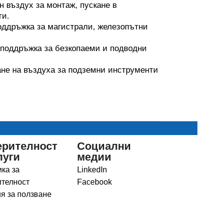
 въздух за монтаж, пускане в
ти.
ддръжка за магистрали, железопътни
поддръжка за безкопаеми и подводни
ане на въздуха за подземни инструменти
ерителност
Социални
луги
медии
ка за
LinkedIn
телност
Facebook
я за ползване