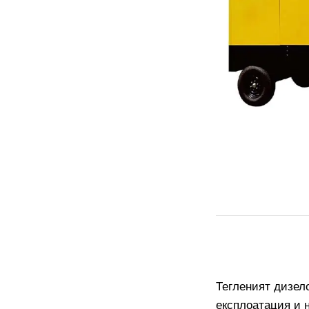
Тегленият дизел
експлоатация и 