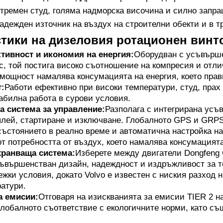
стремен студ, голяма надморска височина и силно запра
адежден източник на въздух на строителни обекти и в т
стики на дизеловия ротационен вин
тивност и икономия на енергия:
Оборудван с усъвърше
с, той постига високо съотношение на компресия и отли
ощност намалява консумацията на енергия, което прав
:
Работи ефективно при високи температури, студ, прах 
абилна работа в сурови условия.
а система за управление:
Разполага с интегрирана усъ
плей, стартиране и изключване. Глобалното GPS и GRP
състоянието в реално време и автоматична настройка на
т потребността от въздух, което намалява консумацията
хранваща система:
Изберете между двигатели Dongfeng 
ъвършенстван дизайн, надеждност и издръжливост за т
ежки условия, докато Volvo е известен с ниския разход 
атури.
а емисии:
Отговаря на изискванията за емисии TIER 2 
глобалното съответствие с екологичните норми, като с