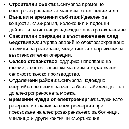
Строителни обекти:
Осигурява временно
електрозахранване за машини, осветление и др.
Външни и временни събития:
Идеален за
концерти, събирания, изложения и подобни
дейности, изискващи надеждно електрозахранване.
Спасителни операции и възстановяване след
бедствия:
Осигурява аварийно електрозахранване
за екипи за реагиране, медицински съоръжения и
възстановителни операции.
Селско стопанство:
Поддържа напояване на
ферми, селскостопански машини и отдалечено
селскостопанско производство.
Отдалечени райони:
Осигурява надеждно
енергийно решение за места без стабилен достъп
до електропреносната мрежа.
Временни нужди от електроенергия:
Служи като
резервен източник на електроенергия при
прекъсване на електрозахранването за болници,
училища и други критични съоръжения.