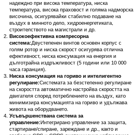
надеждно при висока температура, ниска
температура, висока праховост и голяма надморска
височина, осигурявайки стабилно подаване на
въздух в минното дело, хидроенергетиката,
строителството на магистрали и др.
Високоефективна компресорна
система:
Двустепенен винтов основен корпус с
голям ротор и ниска скорост осигурява отлична
ефективност, ниска консумация на енергия и
дълготрайна издръжливост (5 години или 10 000
часа гаранция).
Ниска консумация на гориво и интелигентно
регулиране:
Системата за безстепенно регулиране
на скоростта автоматично настройва скоростта на
двигателя според потреблението на въздух, като
минимизира консумацията на гориво и удължава
живота на оборудването.
Усъвършенствана система за
управление:
Интегрирано управление за защита,
стартиране/спиране, зареждане и др., както и