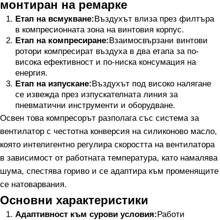
монтиран на ремарке
Етап на всмукване:
Въздухът влиза през филтъра
в компресионната зона на винтовия корпус.
Етап на компресиране:
Взаимосвързани винтови
ротори компресират въздуха в два етапа за по-
висока ефективност и по-ниска консумация на
енергия.
Етап на изпускане:
Въздухът под високо налягане
се извежда през изпускателната линия за
пневматични инструменти и оборудване.
Освен това компресорът разполага със система за
вентилатор с честотна конверсия на силиконово масло,
която интелигентно регулира скоростта на вентилатора
в зависимост от работната температура, като намалява
шума, спестява гориво и се адаптира към променящите
се натоварвания.
Основни характеристики
Адаптивност към сурови условия:
Работи