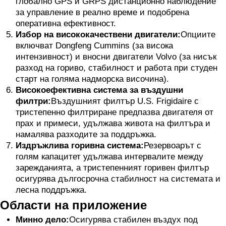
глобално GPS и GRPS дистанционно наблюдение
за управление в реално време и подобрена
оперативна ефективност.
Избор на висококачествени двигатели:
Опциите
включват Dongfeng Cummins (за висока
интензивност) и вносни двигатели Volvo (за нисък
разход на гориво, стабилност и работа при студен
старт на голяма надморска височина).
Високоефективна система за въздушни
филтри:
Въздушният филтър U.S. Frigidaire с
тристепенно филтриране предпазва двигателя от
прах и примеси, удължава живота на филтъра и
намалява разходите за поддръжка.
Издръжлива горивна система:
Резервоарът с
голям капацитет удължава интервалите между
зарежданията, а тристепенният горивен филтър
осигурява дългосрочна стабилност на системата и
лесна поддръжка.
Области на приложение
Минно дело:
Осигурява стабилен въздух под