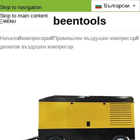
Български
Skip to navigation
Skip to main content
MENU
Начало
/
компресори
/
Промишлен въздушен компресор
/
дизелов въздушен компресор