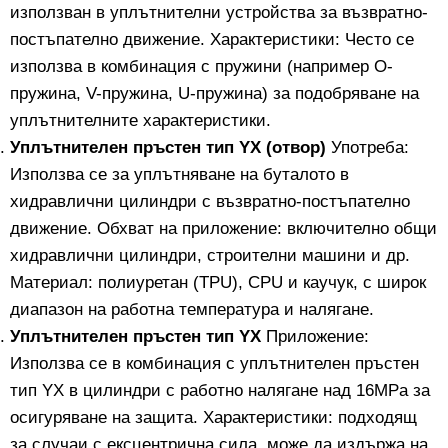
използван в уплътнителни устройства за възвратно-
постъпателно движение. Характеристики: Често се
използва в комбинация с пружини (например O-
пружина, V-пружина, U-пружина) за подобряване на
уплътнителните характеристики.
Уплътнителен пръстен тип YX (отвор)
Употреба:
Използва се за уплътняване на буталото в
хидравлични цилиндри с възвратно-постъпателно
движение. Обхват на приложение: включително общи
хидравлични цилиндри, строителни машини и др.
Материал: полиуретан (TPU), CPU и каучук, с широк
диапазон на работна температура и налягане.
Уплътнителен пръстен тип YX
Приложение:
Използва се в комбинация с уплътнителен пръстен
тип YX в цилиндри с работно налягане над 16MPa за
осигуряване на защита. Характеристики: подходящ
за случаи с ексцентрична сила, може да издържа на