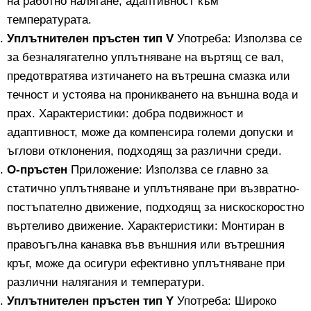
на работно налягане, адаптивност към
температурата.
Уплътнителен пръстен тип V
Употреба: Използва се
за безналягателно уплътняване на въртящ се вал,
предотвратява изтичането на вътрешна смазка или
течност и устоява на проникването на външна вода и
прах. Характеристики: добра подвижност и
адаптивност, може да компенсира големи допуски и
ъглови отклонения, подходящ за различни среди.
О-пръстен
Приложение: Използва се главно за
статично уплътняване и уплътняване при възвратно-
постъпателно движение, подходящ за нискоскоростно
въртеливо движение. Характеристики: Монтиран в
правоъгълна канавка във външния или вътрешния
кръг, може да осигури ефективно уплътняване при
различни налягания и температури.
Уплътнителен пръстен тип Y
Употреба: Широко