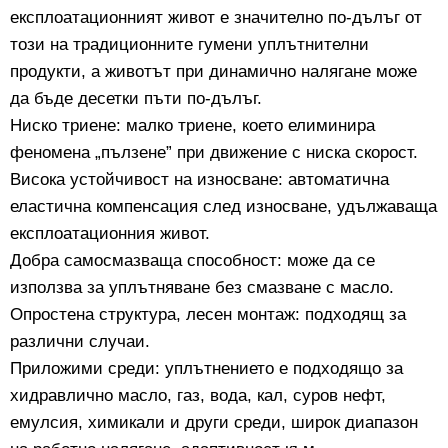
експлоатационният живот е значително по-дълъг от
този на традиционните гумени уплътнителни
продукти, а животът при динамично налягане може
да бъде десетки пъти по-дълъг.
Ниско триене: малко триене, което елиминира
феномена „пълзене” при движение с ниска скорост.
Висока устойчивост на износване: автоматична
еластична компенсация след износване, удължаваща
експлоатационния живот.
Добра самосмазваща способност: може да се
използва за уплътняване без смазване с масло.
Опростена структура, лесен монтаж: подходящ за
различни случаи.
Приложими среди: уплътнението е подходящо за
хидравлично масло, газ, вода, кал, суров нефт,
емулсия, химикали и други среди, широк диапазон