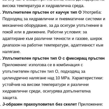
висока температура и хидравлична среда.
Уплътнителен пръстен от каучук тип O
Употреба:
Подходящ за хидравлични и пневматични системи и
механично оборудване, за да осигури уплътнение в
покой или в движение. Работни условия: за
адаптиране към различни течности и газове, широк
диапазон на работни температури, адаптивност към
налягане.
Уплътнителен пръстен тип O с фиксиращ пръстен
Приложение: използва се в комбинация с
уплътнителен пръстен тип O, подходящ за
цилиндрично налягане над 10 MPa. Характеристики:
устойчив на високи температури и различни
хидравлични среди, осигурява допълнителна
защита.
J-образен прахоуловител без скелет
Приложение: